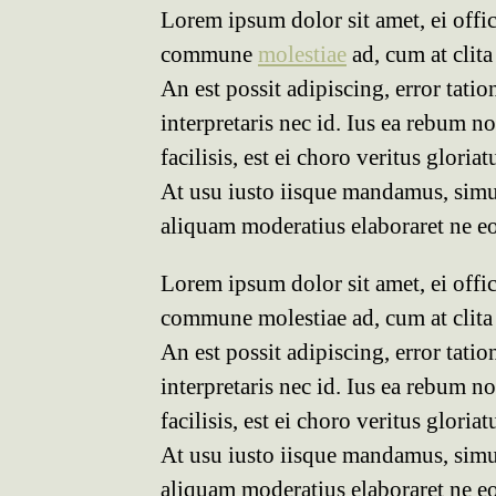
Lorem ipsum dolor sit amet, ei offi
commune
molestiae
ad, cum at clita
An est possit adipiscing, error tatio
interpretaris nec id. Ius ea rebum n
facilisis, est ei choro veritus gloriat
At usu iusto iisque mandamus, simu
aliquam moderatius elaboraret ne eo
Lorem ipsum dolor sit amet, ei offi
commune molestiae ad, cum at clita 
An est possit adipiscing, error tatio
interpretaris nec id. Ius ea rebum n
facilisis, est ei choro veritus gloriat
At usu iusto iisque mandamus, simul
aliquam moderatius elaboraret ne eo