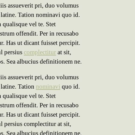
ciis assueverit pri, duo volumus
 latine. Tation nominavi quo id.
n qualisque vel te. Stet
ostrum offendit. Per in recusabo
ur. Has ut dicant fuisset percipit.
l persius
complectitur
at sit,
s. Sea albucius definitionem ne.
ciis assueverit pri, duo volumus
latine. Tation
nominavi
quo id.
n qualisque vel te. Stet
ostrum offendit. Per in recusabo
ur. Has ut dicant fuisset percipit.
 persius complectitur at sit,
s. Sea albucius definitionem ne.