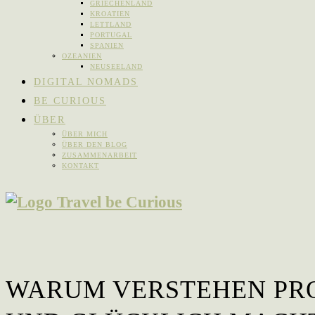
GRIECHENLAND
KROATIEN
LETTLAND
PORTUGAL
SPANIEN
OZEANIEN
NEUSEELAND
DIGITAL NOMADS
BE CURIOUS
ÜBER
ÜBER MICH
ÜBER DEN BLOG
ZUSAMMENARBEIT
KONTAKT
WARUM VERSTEHEN PR