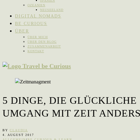
SPANIEN
OZEANIEN
NEUSEELAND
DIGITAL NOMADS
BE CURIOUS
ÜBER
ÜBER MICH
ÜBER DEN BLOG
ZUSAMMENARBEIT
KONTAKT
5 DINGE, DIE GLÜCKLICH
UMGANG MIT ZEIT ANDER
BY
CLAUDIA
4. AUGUST 2017
ALLGEMEIN
/
BE CURIOUS & LEARN