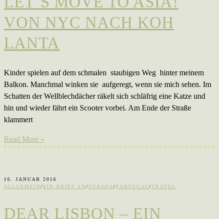
LET’S MOVE TO ASIA!
VON NYC NACH KOH
LANTA
Kinder spielen auf dem schmalen staubigen Weg hinter meinem
Balkon. Manchmal winken sie aufgeregt, wenn sie mich sehen. Im
Schatten der Wellblechdächer räkelt sich schläfrig eine Katze und
hin und wieder fährt ein Scooter vorbei. Am Ende der Straße
klammert
Read More »
16. JANUAR 2016
ALLGEMEIN
/
EIN BRIEF AN
/
EUROPA
/
PORTUGAL
/
TRAVEL
DEAR LISBON – EIN