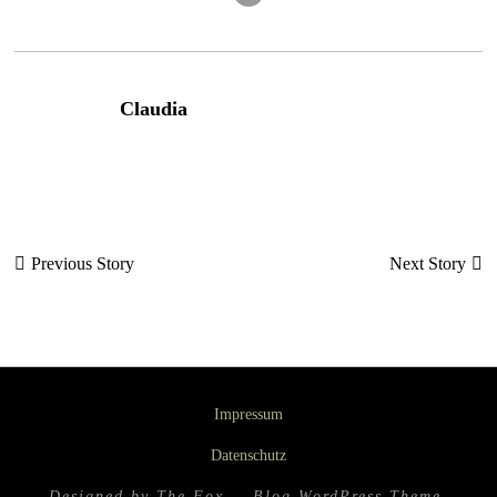
Claudia
Beitragsnavigation
Previous Story
Next Story
Impressum
Datenschutz
Designed by The Fox —
Blog WordPress Theme
.